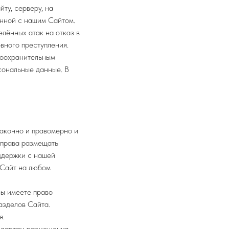
ту, серверу, на
анной с нашим Сайтом.
лённых атак на отказ в
вного преступления.
воохранительным
сональные данные. В
законно и правомерно и
е права размещать
ддержки с нашей
 Сайт на любом
Вы имеете право
азделов Сайта.
я.
андартам размещения