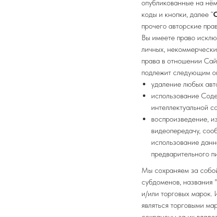
опубликованные на нём
коды и кнопки, далее “
прочего авторские пра
Вы имеете право исклю
личных, некоммерчески
права в отношении Сай
подлежит следующим ог
удаление любых авт
использование Соде
интеллектуальной с
воспроизведение, и
видеопередачу, соо
использование данн
предварительного п
Мы сохраняем за собой
субдоменов, названия 
и/или торговых марок.
являться торговыми ма
сохранены за их владе