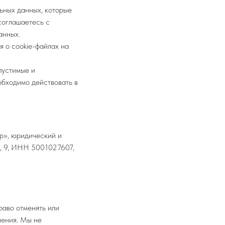
ьных данных, которые
соглашаетесь с
анных.
 о cookie-файлах на
пустимые и
бходимо действовать в
р», юридический и
д, 9, ИНН 5001027607,
раво отменять или
ления. Мы не