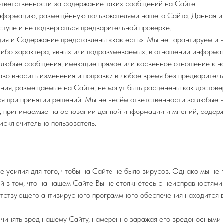
тветственности за содержание таких сообщений на Сайте.
нформацию, размещённую пользователями нашего Сайта. Данная 
ступе и не подвергаться предварительной проверке.
ция и Содержание представлены «как есть». Мы не гарантируем и 
либо характера, явных или подразумеваемых, в отношении информ
 любые сообщения, имеющие прямое или косвенное отношение к н
аво вносить изменения и поправки в любое время без предваритель
ия, размещаемые на Сайте, не могут быть расценены как достове
ся при принятии решений. Мы не несём ответственности за любые 
я, принимаемые на основании данной информации и мнений, содер
 исключительно пользователь.
 усилия для того, чтобы на Сайте не было вирусов. Однако мы не 
 в том, что на нашем Сайте Вы не столкнётесь с неисправностями 
етствующего антивирусного программного обеспечения находится 
ичинять вред нашему Сайту, намеренно заражая его вредоносными 