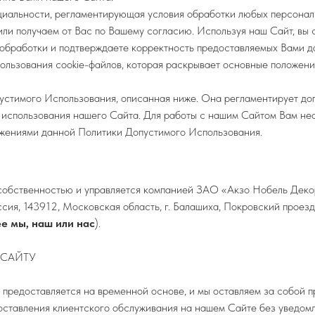
иальности, регламентирующая условия обработки любых персонал
или получаем от Вас по Вашему согласию. Используя наш Сайт, вы 
обработки и подтверждаете корректность предоставляемых Вами д
льзования cookie-файлов, которая раскрывает основные положения
стимого Использования, описанная ниже. Она регламентирует до
использования нашего Сайта. Для работы с нашим Сайтом Вам нео
ожениями данной Политики Допустимого Использования.
собственностью и управляется компанией ЗАО «Акзо Нобель Деко
ссия, 143912, Московская область, г. Балашиха, Покровский проез
е мы, наш или нас
).
 САЙТУ
 предоставляется на временной основе, и мы оставляем за собой п
оставления клиентского обслуживания на нашем Сайте без уведом