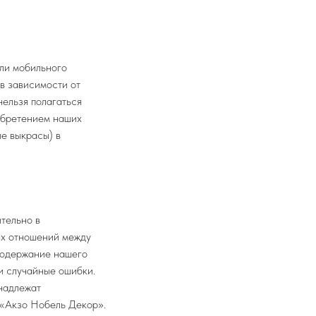
или мобильного
 в зависимости от
нельзя полагаться
иобретением наших
е выкрасы) в
тельно в
ых отношений между
Содержание нашего
и случайные ошибки.
надлежат
 «Акзо Нобель Декор».