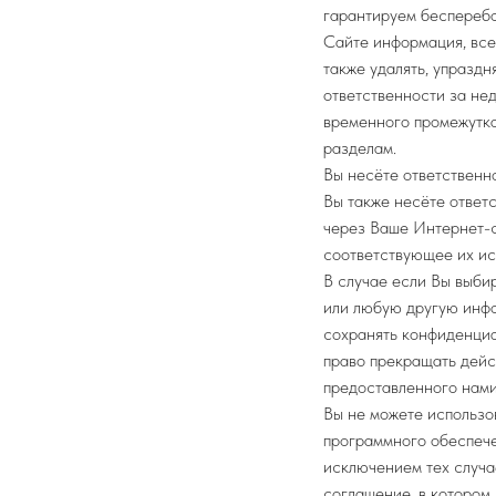
гарантируем бесперебо
Сайте информация, все
также удалять, упраздн
ответственности за не
временного промежутка
разделам.
Вы несёте ответственн
Вы также несёте ответ
через Ваше Интернет-с
соответствующее их ис
В случае если Вы выби
или любую другую инфо
сохранять конфиденциа
право прекращать дейс
предоставленного нами
Вы не можете использо
программного обеспече
исключением тех случа
соглашение, в котором