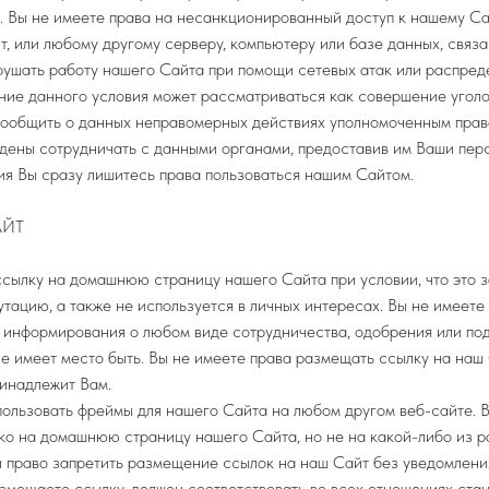
 Вы не имеете права на несанкционированный доступ к нашему Сай
т, или любому другому серверу, компьютеру или базе данных, связ
рушать работу нашего Сайта при помощи сетевых атак или распреде
ие данного условия может рассматриваться как совершение уголо
ообщить о данных неправомерных действиях уполномоченным пра
дены сотрудничать с данными органами, предоставив им Ваши пер
ия Вы сразу лишитесь права пользоваться нашим Сайтом.
АЙТ
сылку на домашнюю страницу нашего Сайта при условии, что это 
утацию, а также не используется в личных интересах. Вы не имеет
х информирования о любом виде сотрудничества, одобрения или по
не имеет место быть. Вы не имеете права размещать ссылку на наш
ринадлежит Вам.
пользовать фреймы для нашего Сайта на любом другом веб-сайте. 
ко на домашнюю страницу нашего Сайта, но не на какой-либо из р
 право запретить размещение ссылок на наш Сайт без уведомлени
азмещаете ссылку, должен соответствовать во всех отношениях ст