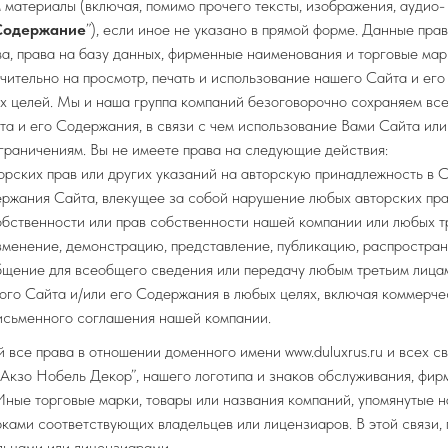
 материалы (включая, помимо прочего тексты, изображения, аудио- 
Содержание
”), если иное не указано в прямой форме. Данные пра
ва, права на базу данных, фирменные наименования и торговые мар
чительно на просмотр, печать и использование нашего Сайта и ег
х целей. Мы и наша группа компаний безоговорочно сохраняем вс
та и его Содержания, в связи с чем использование Вами Сайта ил
раничениям. Вы не имеете права на следующие действия:
орских прав или других указаний на авторскую принадлежность в 
ржания Сайта, влекущее за собой нарушение любых авторских пра
обственности или прав собственности нашей компании или любых тр
зменение, демонстрацию, представление, публикацию, распростран
бщение для всеобщего сведения или передачу любым третьим лицам
ого Сайта и/или его Содержания в любых целях, включая коммерче
исьменного соглашения нашей компании.
 все права в отношении доменного имени www.duluxrus.ru и всех с
"Акзо Нобель Декор”, нашего логотипа и знаков обслуживания, фи
 Иные торговые марки, товары или названия компаний, упомянутые н
рками соответствующих владельцев или лицензиаров. В этой связи,
льцами или лицензиарами.