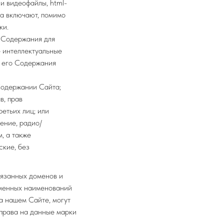
и видеофайлы, html-
ва включают, помимо
ки.
о Содержания для
е интеллектуальные
и его Содержания
Содержании Сайта;
в, прав
етьих лиц; или
ение, радио/
, а также
ские, без
вязанных доменов и
рменных наименований
а нашем Сайте, могут
 права на данные марки