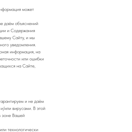
информация может
не даём объяснений
ации и Содержания
ашему Сайту, и мы
ного уведомления.
рная информация, на
неточности или ошибки
жащихся на Сайте,
гарантируем и не даём
и/или вирусами. В этой
в зоне Вашей
или технологически