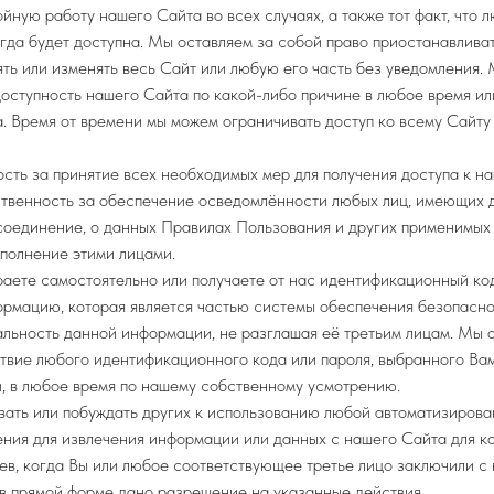
йную работу нашего Сайта во всех случаях, а также тот факт, что
гда будет доступна. Мы оставляем за собой право приостанавливат
ять или изменять весь Сайт или любую его часть без уведомления.
доступность нашего Сайта по какой-либо причине в любое время ил
. Время от времени мы можем ограничивать доступ ко всему Сайту 
ость за принятие всех необходимых мер для получения доступа к н
ственность за обеспечение осведомлённости любых лиц, имеющих 
оединение, о данных Правилах Пользования и других применимых 
полнение этими лицами.
раете самостоятельно или получаете от нас идентификационный код
рмацию, которая является частью системы обеспечения безопасно
льность данной информации, не разглашая её третьим лицам. Мы 
твие любого идентификационного кода или пароля, выбранного Ва
, в любое время по нашему собственному усмотрению.
вать или побуждать других к использованию любой автоматизиров
ния для извлечения информации или данных с нашего Сайта для к
ев, когда Вы или любое соответствующее третье лицо заключили с
 в прямой форме дано разрешение на указанные действия.